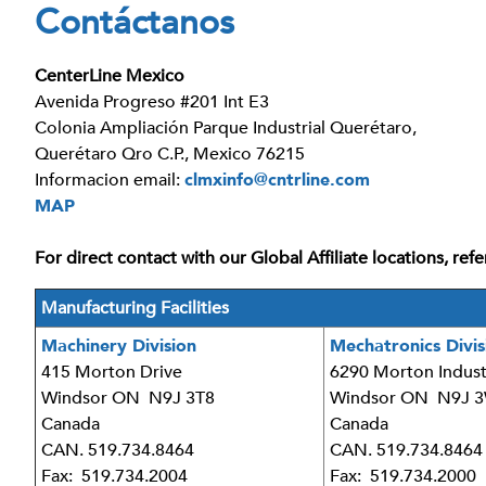
Contáctanos
CenterLine Mexico
Avenida Progreso #201 Int E3
Colonia Ampliación Parque Industrial Querétaro,
Querétaro Qro C.P., Mexico 76215
Informacion email:
clmxinfo@cntrline.com
MAP
For direct contact with our Global Affiliate locations, re
Manufacturing Facilities
Machinery Division
Mechatronics Divis
415 Morton Drive
6290 Morton Indust
Windsor ON N9J 3T8
Windsor ON N9J 
Canada
Canada
CAN. 519.734.8464
CAN. 519.734.8464
Fax: 519.734.2004
Fax: 519.734.2000