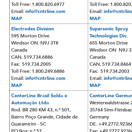
Toll Free: 1.800.820.6977
Toll Free: 1.800.82
Email:
info@cntrline.com
Email:
info@cntrlin
MAP
MAP
Electrodes Division
Supersonic Spray
595 Morton Drive
Technologies Div.
Windsor ON N9J 3T8
655 Morton Drive
Canada
Windsor ON N9J 3
CAN. 519.734.6886
Canada
Fax: 519.734.2005
CAN. 519.734.8464
Toll Free: 1.800.249.6886
Fax: 519.734.2003
Email:
info@cntrline.com
Email:
info@cntrlin
MAP
MAP
CenterLine Brasil Solda e
CenterLine Germ
Automação Ltda
Westerwaldstrasse 
Rod. BR 280 KM 43, n.º 501,
35764 Sinn-Fleisba
Bairro Poço Grande, Cidade de
Germany
Guaramirim - SC
DE. +49.2772.9236
P.O Box: n.º 57
Fax: +49.2772.9236