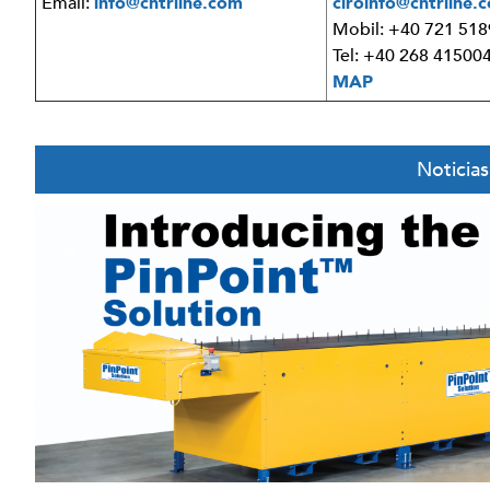
Email:
info@cntrline.com
clroinfo@cntrline.
Mobil: +40 721 51
Tel: +40 268 41500
MAP
Noticias