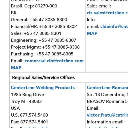
Brasil Cep: 89270-000
Sales email:
BR.
cls.sales@cntrline
General: +55 47 3085-8300
Info
Financial/HR: +55 47 3085-8302
email:
cldeinfo@cnt
Sales: +55 47 3085-8301
MAP
Engineering: +55 47 3085-8307
Project Mgmt: +55 47 3085-8308
Purchasing: +55 47 3085-8305
Email:
comercial.clb@cntrline.com
MAP
Regional Sales/Service Offices
CenterLine Welding Products
CenterLine Romani
1985 Ring Drive
Str. 13 Decembrie, 
Troy MI 48083
BRASOV Romania 5
USA
Email:
U.S. 877.574.5400
victor.fratu@cntrl
Fax: 877.574.5401
Information email: