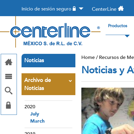
Inicio de sesión seguro
CenterLine
Productos
Home
/
Recursos de Me
Noticias
Noticias y A
Archivo de
Noticias
2020
July
March
2019