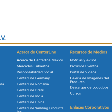
.V.
Acerca de CenterLine
Recursos de Medios
Acerca de Centerline México
Noticias y Avisos
Mercados Cubiertos
Próximos Eventos
Responsabilidad Social
Portal de Videos
CenterLine Germany
Galería de Imágenes del
Producto
ada
CenterLine Romania
Descargas de Logotipos
CenterLine Brazil
Cursos
CenterLine India
CenterLine China
Enlaces Corporativos
CenterLine Welding Products
Inc.