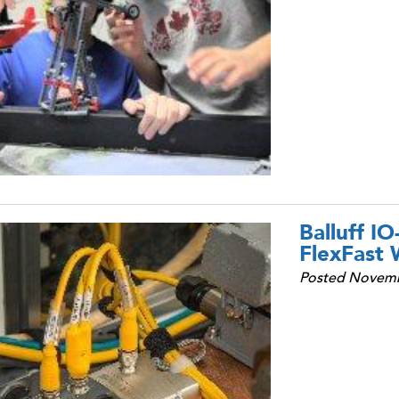
Balluff I
FlexFast 
Posted Novemb