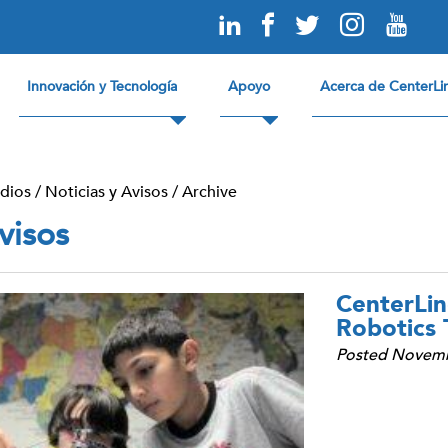
Innovación y Tecnología
Apoyo
Acerca de CenterLi
dios
/
Noticias y Avisos
/
Archive
visos
CenterLi
Robotics
Posted Novemb