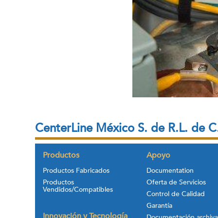
CenterLine México S. de R.L. de C
Productos
Apoyo
Productos Fabricados
Documentation
Productos
Oferta de Servicios
Vendidos/Compatibles
Control de Calidad
Garantía
Innovación y Tecnología
Documentación archiv