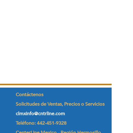
Contáctenos
Solicitudes de Ventas, Precios o Servicios
clmxinfo@cntrline.com
Teléfono: 442-451-9328
CenterLine Mexico - Región Hermosillo