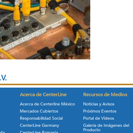
.V.
Acerca de CenterLine
Recursos de Medios
Acerca de Centerline México
Noticias y Avisos
Mercados Cubiertos
Próximos Eventos
Responsabilidad Social
Portal de Videos
CenterLine Germany
Galería de Imágenes del
Producto
ada
CenterLine Romania