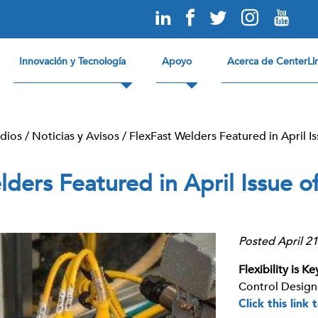
Innovación y Tecnología
Apoyo
Acerca de CenterLi
dios
/
Noticias y Avisos
/
FlexFast Welders Featured in April I
lders Featured in April Issue o
Posted April 21
Flexibility is 
Control Design
Click this link 