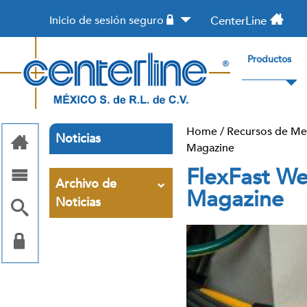
Inicio de sesión seguro
CenterLine
Productos
Home
/
Recursos de Me
Noticias
Magazine
FlexFast We
Archivo de
Magazine
Noticias