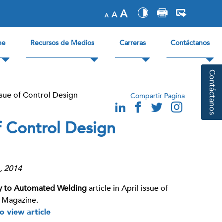
A
A
A
ne
Recursos de Medios
Carreras
Contáctanos
Contáctanos
ssue of Control Design
Compartir Pagina
f Control Design
, 2014
Key to Automated Welding
article in April issue of
 Magazine.
to view article